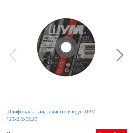
Шлифовальный, зачистной круг ШУМ
Шл
125х6,0х22,23
15