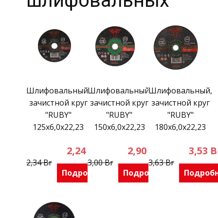
шлифовальных
Шлифовальный,
Шлифовальный,
Шлифовальный,
зачистной круг
зачистной круг
зачистной круг
"RUBY"
"RUBY"
"RUBY"
125х6,0х22,23
150х6,0х22,23
180х6,0х22,23
2,24
Br
2,90
Br
3,53
B
2,34
Br
3,00
Br
3,63
Br
Подробнее
Подробнее
Подроб