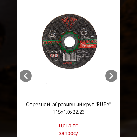
Отрезной, абразивный круг "RUBY"
О
115х1,0х22,23
Цена по
запросу