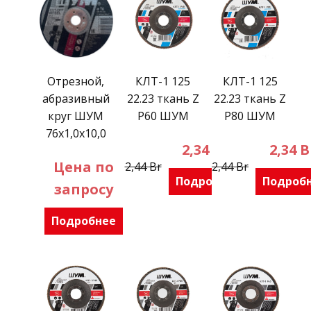
Отрезной,
КЛТ-1 125
КЛТ-1 125
абразивный
22.23 ткань Z
22.23 ткань Z
круг ШУМ
Р60 ШУМ
Р80 ШУМ
76х1,0х10,0
2,34
Br
2,34
B
Цена по
2,44
Br
2,44
Br
Подробнее
Подроб
запросу
Подробнее