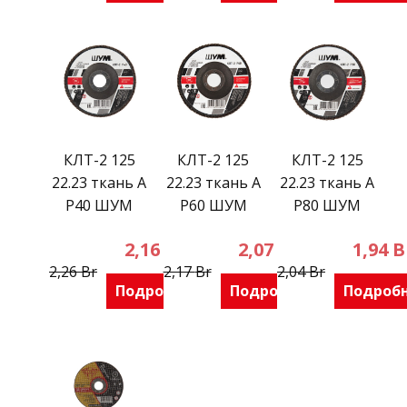
КЛТ-2 125
КЛТ-2 125
КЛТ-2 125
22.23 ткань А
22.23 ткань А
22.23 ткань А
Р40 ШУМ
Р60 ШУМ
Р80 ШУМ
2,16
Br
2,07
Br
1,94
B
2,26
Br
2,17
Br
2,04
Br
Подробнее
Подробнее
Подроб