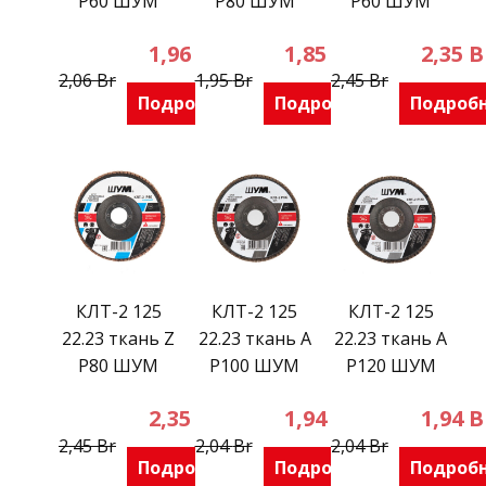
Р60 ШУМ
Р80 ШУМ
Р60 ШУМ
1,96
Br
1,85
Br
2,35
B
2,06
Br
1,95
Br
2,45
Br
Подробнее
Подробнее
Подроб
КЛТ-2 125
КЛТ-2 125
КЛТ-2 125
22.23 ткань Z
22.23 ткань А
22.23 ткань А
Р80 ШУМ
Р100 ШУМ
Р120 ШУМ
2,35
Br
1,94
Br
1,94
B
2,45
Br
2,04
Br
2,04
Br
Подробнее
Подробнее
Подроб